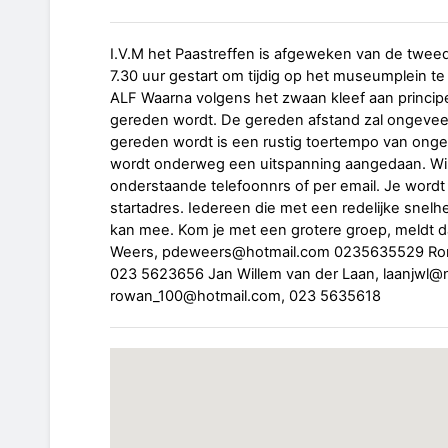
I.V.M het Paastreffen is afgeweken van de twe
7.30 uur gestart om tijdig op het museumplein te
ALF Waarna volgens het zwaan kleef aan princ
gereden wordt. De gereden afstand zal ongevee
gereden wordt is een rustig toertempo van ongeve
wordt onderweg een uitspanning aangedaan. Wil 
onderstaande telefoonnrs of per email. Je word
startadres. Iedereen die met een redelijke snelhe
kan mee. Kom je met een grotere groep, meldt dat
Weers, pdeweers@hotmail.com 0235635529 Ron v
023 5623656 Jan Willem van der Laan, laanjwl@n
rowan_100@hotmail.com, 023 5635618