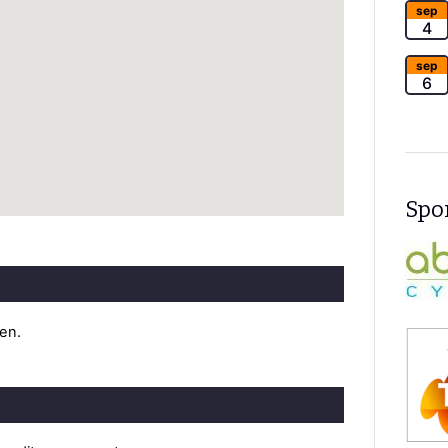
sep
4
sep
6
Spon
ten.