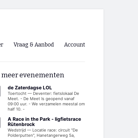
er
Vraag & Aanbod
Account
Inloggen
 meer evenementen
Registreren
ng NVHPV
de Zaterdagse LOL
Toertocht — Deventer: fietslokaal De
Meet. - De Meet Is geopend vanaf
nigingen
09:00 uur. - We verzamelen meestal om
half 10. -
ino 🡺
A Race in the Park - ligfietsrace
Rütenbrock
Wedstrijd — Locatie race: circuit "De
s.nl 🡺
Polderputten", Hanetangerweg 5a,