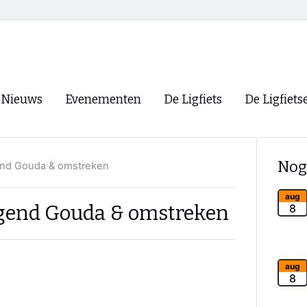
Nieuws
Evenementen
De Ligfiets
De Ligfiets
Voorpagina
Evenementen
Fietsen
Overzicht
Nog
gend Gouda & omstreken
Archief
Winkels
WK Ligfietsen 2026
Ligfietsvereningi
aug
RSS
ggend Gouda & omstreken
8
Lokale Fietsvere
Paastreffen
CycleVision
EHPVA & EuSup
aug
8
Oliebollentocht
Forum ligfietser