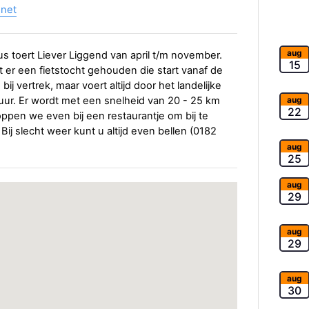
.net
aug
 toert Liever Liggend van april t/m november.
15
er een fietstocht gehouden die start vanaf de
j vertrek, maar voert altijd door het landelijke
aug
 uur. Er wordt met een snelheid van 20 - 25 km
22
ppen we even bij een restaurantje om bij te
Bij slecht weer kunt u altijd even bellen (0182
aug
25
aug
29
aug
29
aug
30