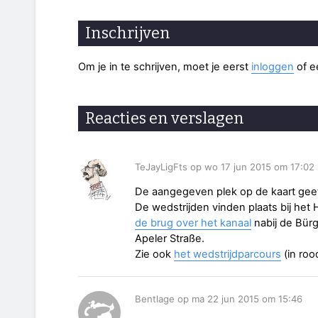
Inschrijven
Om je in te schrijven, moet je eerst
inloggen
of 
Reacties en verslagen
TeJayLigFts op wo 17 jun 2015 om 17:02
De aangegeven plek op de kaart geeft
De wedstrijden vinden plaats bij het 
de brug over het kanaal
nabij de Bür
Apeler Straße.
Zie ook
het wedstrijdparcours
(in roo
Bentlage op ma 22 jun 2015 om 15:46