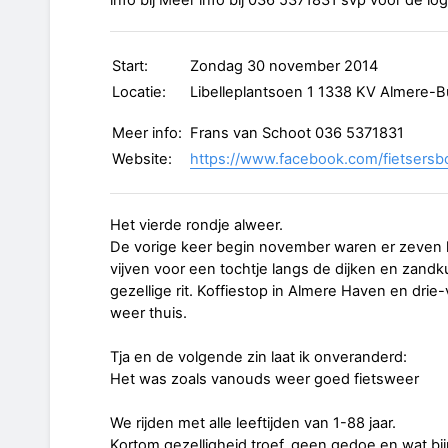
info bij Meer info bij 036 5371831 svp voor de log
Start:
Zondag 30 november 2014
Locatie:
Libelleplantsoen 1 1338 KV Almere-B
Meer info:
Frans van Schoot 036 5371831
Website:
https://www.facebook.com/fietsersb
Het vierde rondje alweer.
De vorige keer begin november waren er zeven 
vijven voor een tochtje langs de dijken en zan
gezellige rit. Koffiestop in Almere Haven en dri
weer thuis.
Tja en de volgende zin laat ik onveranderd:
Het was zoals vanouds weer goed fietsweer
We rijden met alle leeftijden van 1-88 jaar.
Kortom gezelligheid troef, geen gedoe en wat bij