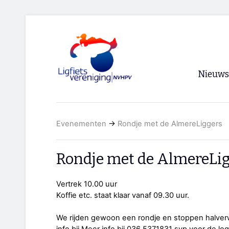
Nieuws
Voorpagi
Evenementen
→
Rondje met de AlmereLiggers
Archief
RSS
Rondje met de AlmereLi
Vertrek 10.00 uur
Koffie etc. staat klaar vanaf 09.30 uur.
We rijden gewoon een rondje en stoppen halverw