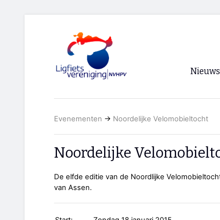
Nieuws
Voorpagi
Evenementen
→
Noordelijke Velomobieltocht
Archief
RSS
Noordelijke Velomobielt
De elfde editie van de Noordlijke Velomobieltoc
van Assen.