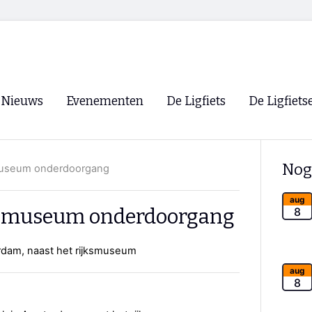
Nieuws
Evenementen
De Ligfiets
De Ligfiets
Voorpagina
Evenementen
Fietsen
Overzicht
Nog
smuseum onderdoorgang
Archief
Winkels
WK Ligfietsen 2026
Ligfietsvereningi
aug
RSS
jksmuseum onderdoorgang
8
Lokale Fietsvere
Paastreffen
dam, naast het rijksmuseum
CycleVision
EHPVA & EuSup
aug
8
Oliebollentocht
Forum ligfietser