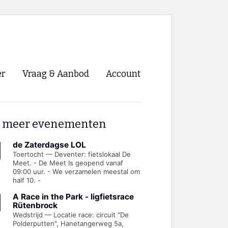
er
Vraag & Aanbod
Account
Inloggen
 meer evenementen
Registreren
ng NVHPV
de Zaterdagse LOL
Toertocht — Deventer: fietslokaal De
Meet. - De Meet Is geopend vanaf
nigingen
09:00 uur. - We verzamelen meestal om
half 10. -
ino 🡺
A Race in the Park - ligfietsrace
Rütenbrock
Wedstrijd — Locatie race: circuit "De
s.nl 🡺
Polderputten", Hanetangerweg 5a,