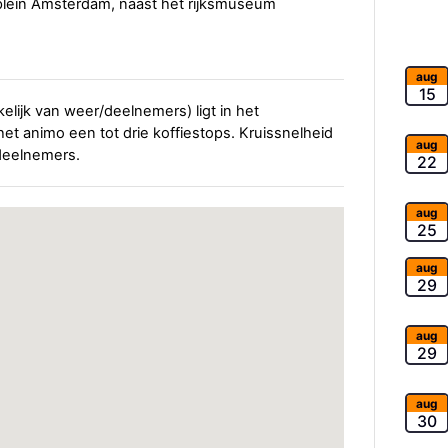
lein Amsterdam, naast het rijksmuseum
aug
15
elijk van weer/deelnemers) ligt in het
het animo een tot drie koffiestops. Kruissnelheid
aug
 deelnemers.
22
aug
25
aug
29
aug
29
aug
30