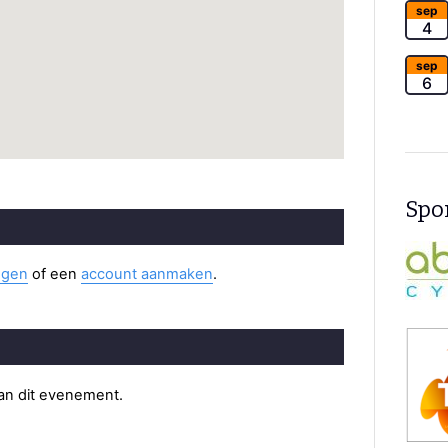
sep
4
sep
6
Spon
ggen
of een
account aanmaken
.
van dit evenement.