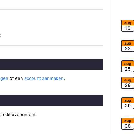
aug
15
k
aug
22
aug
25
ggen
of een
account aanmaken
.
aug
29
aug
29
van dit evenement.
aug
30