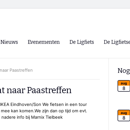
Nieuws
Evenementen
De Ligfiets
De Ligfiets
Voorpagina
Evenementen
Fietsen
Overzicht
Nog
naar Paastreffen
Archief
Winkels
WK Ligfietsen 2026
Ligfietsvereningi
aug
RSS
t naar Paastreffen
8
Lokale Fietsvere
Paastreffen
g IKEA Eindhoven/Son We fietsen in een tour
r mee kan komen.We zijn dan op tijd om evt.
CycleVision
EHPVA & EuSup
aug
adere info bij Marnix Tielbeek
8
Oliebollentocht
Forum ligfietser