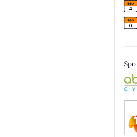
sep
4
sep
6
Spon