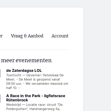
er
Vraag & Aanbod
Account
Inloggen
 meer evenementen
Registreren
ng NVHPV
de Zaterdagse LOL
Toertocht — Deventer: fietslokaal De
Meet. - De Meet Is geopend vanaf
nigingen
09:00 uur. - We verzamelen meestal om
half 10. -
ino 🡺
A Race in the Park - ligfietsrace
Rütenbrock
Wedstrijd — Locatie race: circuit "De
s.nl 🡺
Polderputten", Hanetangerweg 5a,