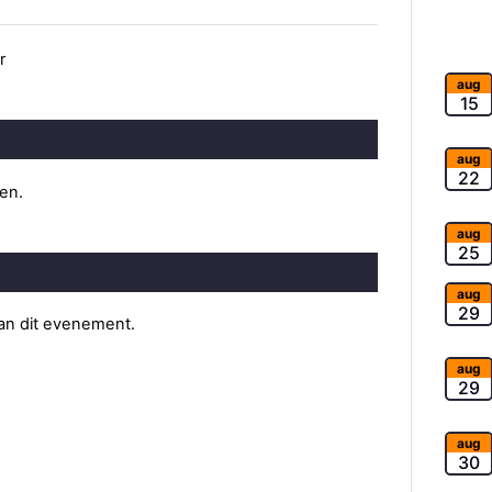
r
aug
15
aug
22
ten.
aug
25
aug
29
van dit evenement.
aug
29
aug
30