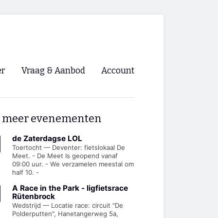
er
Vraag & Aanbod
Account
Inloggen
 meer evenementen
Registreren
ng NVHPV
de Zaterdagse LOL
Toertocht — Deventer: fietslokaal De
Meet. - De Meet Is geopend vanaf
nigingen
09:00 uur. - We verzamelen meestal om
half 10. -
ino 🡺
A Race in the Park - ligfietsrace
Rütenbrock
Wedstrijd — Locatie race: circuit "De
s.nl 🡺
Polderputten", Hanetangerweg 5a,