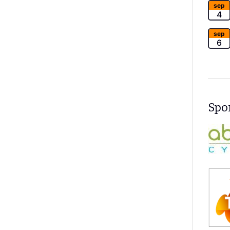
sep
4
sep
6
Spon