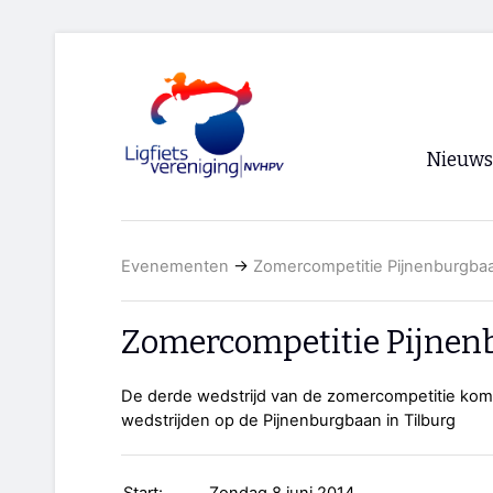
Nieuws
Voorpagi
Evenementen
→
Zomercompetitie Pijnenburgbaa
Archief
RSS
Zomercompetitie Pijnen
De derde wedstrijd van de zomercompetitie komt
wedstrijden op de Pijnenburgbaan in Tilburg