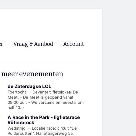
er
Vraag & Aanbod
Account
Inloggen
 meer evenementen
Registreren
ng NVHPV
de Zaterdagse LOL
Toertocht — Deventer: fietslokaal De
Meet. - De Meet Is geopend vanaf
nigingen
09:00 uur. - We verzamelen meestal om
half 10. -
ino 🡺
A Race in the Park - ligfietsrace
Rütenbrock
Wedstrijd — Locatie race: circuit "De
s.nl 🡺
Polderputten", Hanetangerweg 5a,