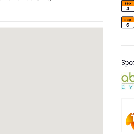
sep
4
sep
6
Spon