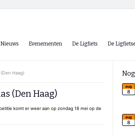
Nieuws
Evenementen
De Ligfiets
De Ligfiets
Voorpagina
Evenementen
Fietsen
Overzicht
Nog
 (Den Haag)
Archief
Winkels
WK Ligfietsen 2026
Ligfietsvereningi
aug
RSS
ias (Den Haag)
8
Lokale Fietsvere
Paastreffen
etitie komt er weer aan op zondag 18 mei op de
CycleVision
EHPVA & EuSup
aug
8
Oliebollentocht
Forum ligfietser