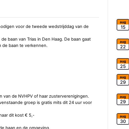
aug
itnodigen voor de tweede wedstrijddag van de
15
p de baan van Trias in Den Haag. De baan gaat
aug
om de baan te verkennen.
22
aug
25
aug
29
den van de NVHPV of haar zusterverenigingen.
aug
29
venstaande groep is gratis mits dit 24 uur voor
maar dit kost € 5,-
aug
30
 de baan en de omgeving.