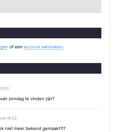
ggen
of een
account aanmaken
.
20:51
van zondag te vinden zijn?
 om 16:52
ok niet meer bekend gemaakt?!?