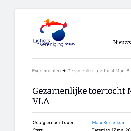
Nieuws
Voorpagi
Evenementen
→
Gezamenlijke toertocht Mooi 
Archief
RSS
Gezamenlijke toertocht
VLA
Georganiseerd door:
Mooi Bennekom
Start:
Zaterdag 17 mei 2