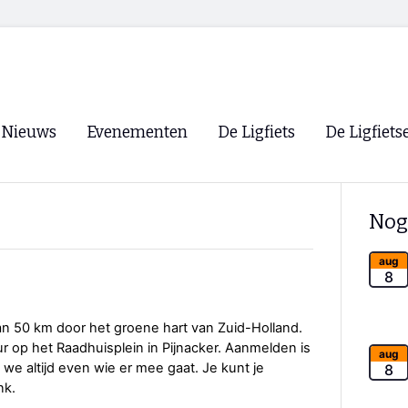
Nieuws
Evenementen
De Ligfiets
De Ligfiets
Voorpagina
Evenementen
Fietsen
Overzicht
Nog
Archief
Winkels
WK Ligfietsen 2026
Ligfietsvereningi
aug
RSS
8
Lokale Fietsvere
Paastreffen
an 50 km door het groene hart van Zuid-Holland.
r op het Raadhuisplein in Pijnacker. Aanmelden is
CycleVision
EHPVA & EuSup
aug
en we altijd even wie er mee gaat. Je kunt je
8
nk.
Oliebollentocht
Forum ligfietser