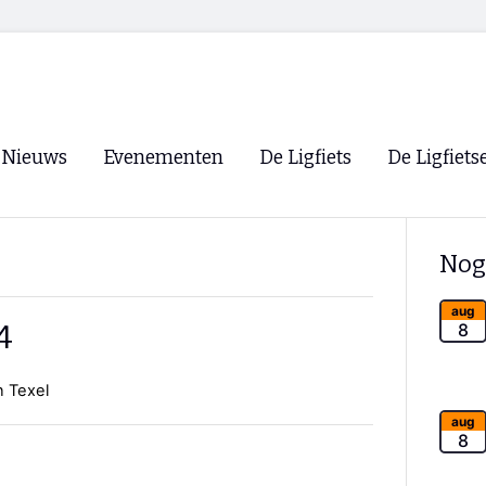
Nieuws
Evenementen
De Ligfiets
De Ligfiets
Voorpagina
Evenementen
Fietsen
Overzicht
Nog
Archief
Winkels
WK Ligfietsen 2026
Ligfietsvereningi
aug
RSS
4
8
Lokale Fietsvere
Paastreffen
n Texel
CycleVision
EHPVA & EuSup
aug
8
Oliebollentocht
Forum ligfietser