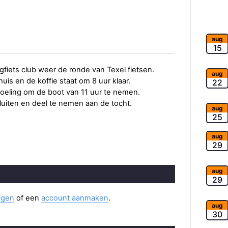
aug
15
gfiets club weer de ronde van Texel fietsen.
aug
huis en de koffie staat om 8 uur klaar.
22
doeling om de boot van 11 uur te nemen.
luiten en deel te nemen aan de tocht.
aug
25
aug
29
aug
29
ggen
of een
account aanmaken
.
aug
30