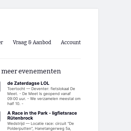
er
Vraag & Aanbod
Account
Inloggen
 meer evenementen
Registreren
ng NVHPV
de Zaterdagse LOL
Toertocht — Deventer: fietslokaal De
Meet. - De Meet Is geopend vanaf
nigingen
09:00 uur. - We verzamelen meestal om
half 10. -
ino 🡺
A Race in the Park - ligfietsrace
Rütenbrock
Wedstrijd — Locatie race: circuit "De
s.nl 🡺
Polderputten", Hanetangerweg 5a,