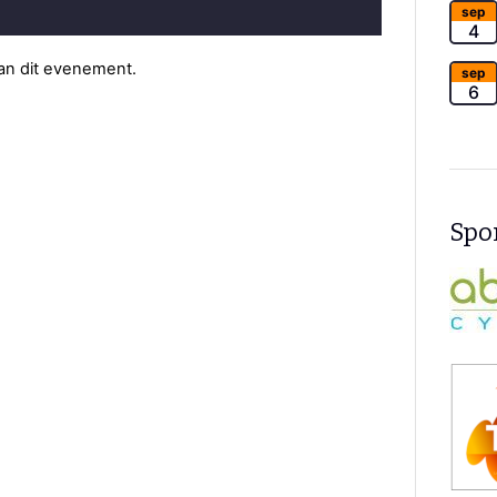
sep
4
van dit evenement.
sep
6
Spon