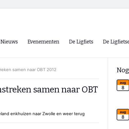
Nieuws
Evenementen
De Ligfiets
De Ligfiets
Voorpagina
Evenementen
Fietsen
Overzicht
Nog
treken samen naar OBT 2012
Archief
Winkels
WK Ligfietsen 2026
Ligfietsvereningi
aug
RSS
mstreken samen naar OBT
8
Lokale Fietsvere
Paastreffen
CycleVision
EHPVA & EuSup
aug
ieland enkhuizen naar Zwolle en weer terug
8
Oliebollentocht
Forum ligfietser