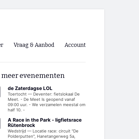
er
Vraag & Aanbod
Account
Inloggen
 meer evenementen
Registreren
ng NVHPV
de Zaterdagse LOL
Toertocht — Deventer: fietslokaal De
Meet. - De Meet Is geopend vanaf
nigingen
09:00 uur. - We verzamelen meestal om
half 10. -
ino 🡺
A Race in the Park - ligfietsrace
Rütenbrock
Wedstrijd — Locatie race: circuit "De
s.nl 🡺
Polderputten", Hanetangerweg 5a,