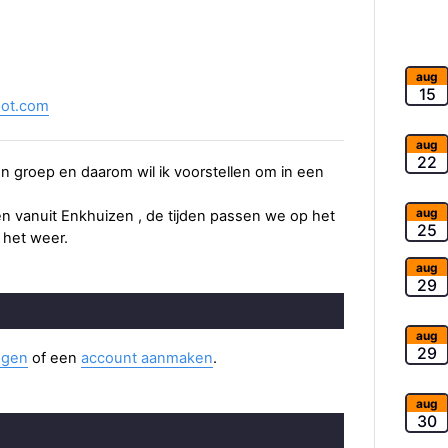
2
aug
15
pot.com
aug
22
een groep en daarom wil ik voorstellen om in een
aug
en vanuit Enkhuizen , de tijden passen we op het
25
 het weer.
aug
29
aug
29
ggen
of een
account aanmaken
.
aug
30