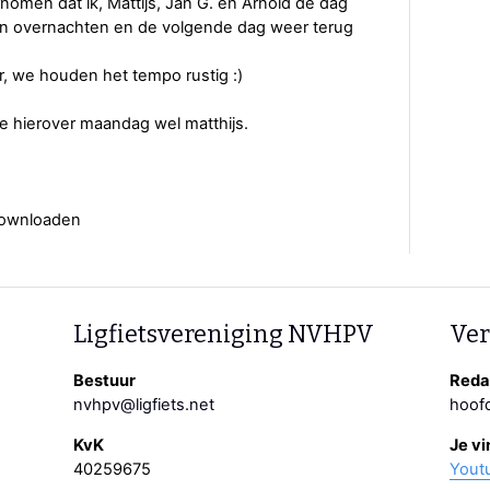
ernomen dat ik, Mattijs, Jan G. en Arnold de dag
ijven overnachten en de volgende dag weer terug
, we houden het tempo rustig :)
e hierover maandag wel matthijs.
Downloaden
Ligfietsvereniging NVHPV
Ver
Bestuur
Redac
nvhpv@ligfiets.net
hoofd
KvK
Je vi
40259675
Yout