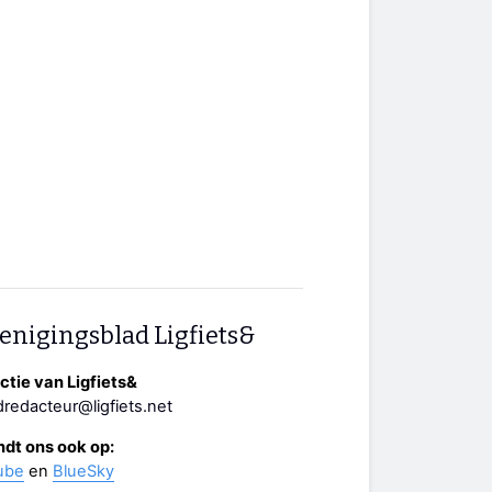
enigingsblad Ligfiets&
tie van Ligfiets&
redacteur@ligfiets.net
ndt ons ook op:
ube
en
BlueSky