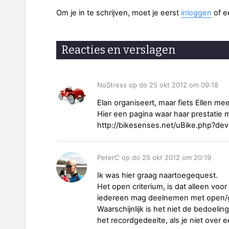
Om je in te schrijven, moet je eerst
inloggen
of 
Reacties en verslagen
NoStress op do 25 okt 2012 om 09:18
Elan organiseert, maar fiets Ellen me
Hier een pagina waar haar prestatie mo
http://bikesenses.net/uBike.php?d
PeterC op do 25 okt 2012 om 20:19
Ik was hier graag naartoegequest.
Het open criterium, is dat alleen voo
iedereen mag deelnemen met open/g
Waarschijnlijk is het niet de bedoeli
het recordgedeelte, als je niet over 