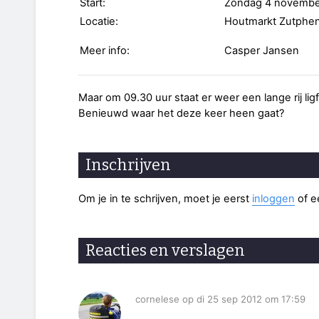
Start:
Zondag 4 novembe
Locatie:
Houtmarkt Zutphe
Meer info:
Casper Jansen
Maar om 09.30 uur staat er weer een lange rij lig
Benieuwd waar het deze keer heen gaat?
Inschrijven
Om je in te schrijven, moet je eerst
inloggen
of 
Reacties en verslagen
cornelese op di 25 sep 2012 om 17:59