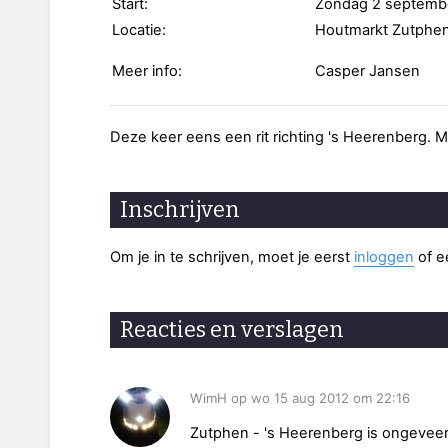
Start:
Zondag 2 septemb
Locatie:
Houtmarkt Zutphe
Meer info:
Casper Jansen
Deze keer eens een rit richting 's Heerenberg. M
Inschrijven
Om je in te schrijven, moet je eerst
inloggen
of 
Reacties en verslagen
WimH op wo 15 aug 2012 om 22:16
Zutphen - 's Heerenberg is ongevee