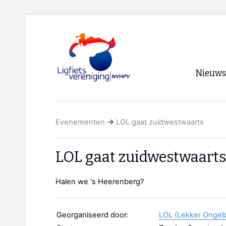
Nieuws
Voorpagi
Evenementen
→
LOL gaat zuidwestwaarts
Archief
RSS
LOL gaat zuidwestwaarts
Halen we 's Heerenberg?
Georganiseerd door:
LOL (Lekker Ongeb