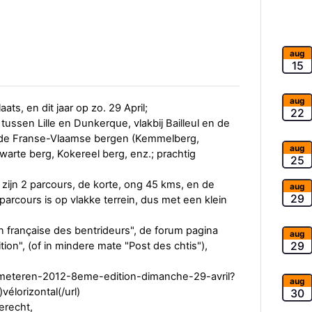
aug
15
aug
ats, en dit jaar op zo. 29 April;
22
 tussen Lille en Dunkerque, vlakbij Bailleul en de
 de Franse-Vlaamse bergen (Kemmelberg,
aug
arte berg, Kokereel berg, enz.; prachtig
25
r zijn 2 parcours, de korte, ong 45 kms, en de
aug
29
arcours is op vlakke terrein, dus met een klein
on française des bentrideurs", de forum pagina
aug
29
ion", (of in mindere mate "Post des chtis"),
60-meteren-2012-8eme-edition-dimanche-29-avril?
aug
lorizontal(/url)
30
erecht,