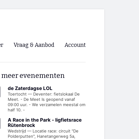
er
Vraag & Aanbod
Account
Inloggen
 meer evenementen
Registreren
ng NVHPV
de Zaterdagse LOL
Toertocht — Deventer: fietslokaal De
Meet. - De Meet Is geopend vanaf
nigingen
09:00 uur. - We verzamelen meestal om
half 10. -
ino 🡺
A Race in the Park - ligfietsrace
Rütenbrock
Wedstrijd — Locatie race: circuit "De
s.nl 🡺
Polderputten", Hanetangerweg 5a,