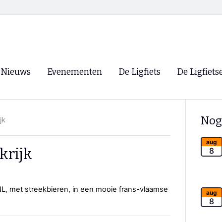
Nieuws
Evenementen
De Ligfiets
De Ligfiets
Voorpagina
Evenementen
Fietsen
Overzicht
Nog
jk
Archief
Winkels
WK Ligfietsen 2026
Ligfietsvereningi
aug
RSS
krijk
8
Lokale Fietsvere
Paastreffen
 NL, met streekbieren, in een mooie frans-vlaamse
CycleVision
EHPVA & EuSup
aug
8
Oliebollentocht
Forum ligfietser