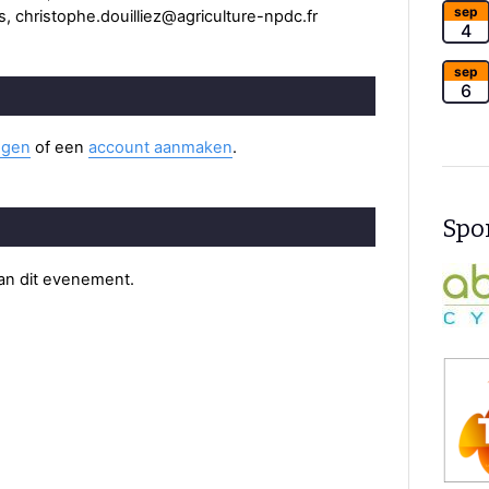
sep
, christophe.douilliez@agriculture-npdc.fr
4
sep
6
ggen
of een
account aanmaken
.
Spon
van dit evenement.