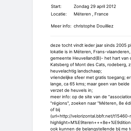
Start:
Zondag 29 april 2012
Locatie:
Méteren , France
Meer info:
christophe Douilliez
deze tocht vindt ieder jaar sinds 2005 pla
lokatie is in Méteren, Frans-vlaanderen,
gemeente Heuvelland(B)- het hart van
Katsberg of Mont des Cats, rodeberg, zw
heuvelachtig landschaap;
vriendelijke sfeer met gratis toegang; e
lange, ca 65 kms; maar geen van beide p
verzet de heuvels in;
meer info: op de site van de "associati
"régions", zoeken naar "Méteren, 8e édit
of bij
(url=http://velorizontal.bbfr.net/t154
highlight=M%E9teren+++8e+%E9dition)vé
ook kunnen de belangstellende bij me t