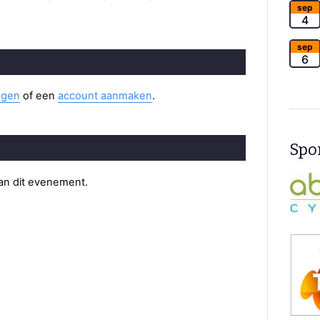
sep
4
sep
6
ggen
of een
account aanmaken
.
Spon
van dit evenement.