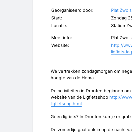
Georganiseerd door:
Plat Zwol
Start:
Zondag 25
Locatie:
Station Z
Meer info:
Plat Zwol
Website:
http://ww
ligfietsda
We vertrekken zondagmorgen om negen u
hoogte van de Hema.
De activiteiten in Dronten beginnen om e
website van de Ligfietsshop
http://www
ligfietsdag.html
Geen ligfiets? In Dronten kun je er grat
De zomertijd gaat ook in op de nacht v