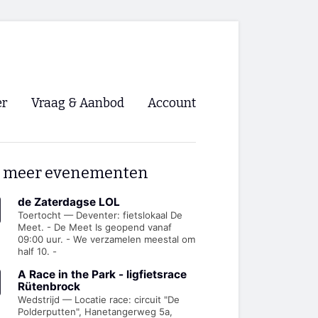
er
Vraag & Aanbod
Account
Inloggen
 meer evenementen
Registreren
ng NVHPV
de Zaterdagse LOL
Toertocht — Deventer: fietslokaal De
Meet. - De Meet Is geopend vanaf
nigingen
09:00 uur. - We verzamelen meestal om
half 10. -
ino 🡺
A Race in the Park - ligfietsrace
Rütenbrock
Wedstrijd — Locatie race: circuit "De
s.nl 🡺
Polderputten", Hanetangerweg 5a,