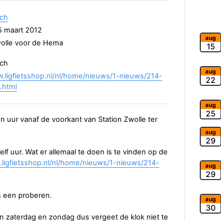
sch
 maart 2012
aug
wolle voor de Hema
15
sch
aug
w.ligfietsshop.nl/nl/home/nieuws/1-nieuws/214-
22
g.html
aug
25
ur vanaf de voorkant van Station Zwolle ter
aug
29
lf uur. Wat er allemaal te doen is te vinden op de
.ligfietsshop.nl/nl/home/nieuws/1-nieuws/214-
aug
29
is een proberen.
aug
30
an zaterdag en zondag dus vergeet de klok niet te