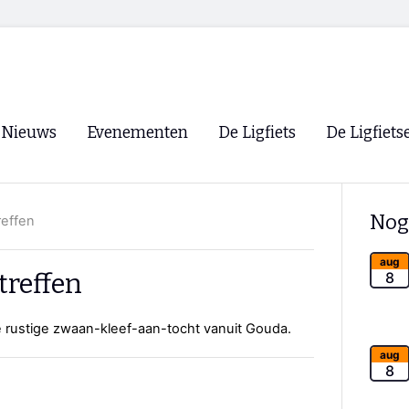
Nieuws
Evenementen
De Ligfiets
De Ligfiets
Voorpagina
Evenementen
Fietsen
Overzicht
Nog
reffen
Archief
Winkels
WK Ligfietsen 2026
Ligfietsvereningi
aug
RSS
treffen
8
Lokale Fietsvere
Paastreffen
de rustige zwaan-kleef-aan-tocht vanuit Gouda.
CycleVision
EHPVA & EuSup
aug
8
Oliebollentocht
Forum ligfietser