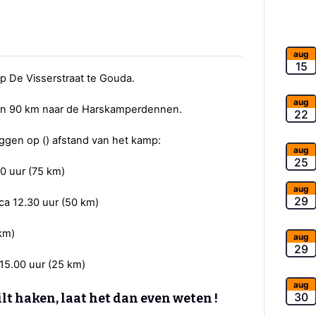
aug
15
p De Visserstraat te Gouda.
aug
van 90 km naar de Harskamperdennen.
22
iggen op () afstand van het kamp:
aug
25
0 uur (75 km)
aug
29
a 12.30 uur (50 km)
 km)
aug
29
 15.00 uur (25 km)
aug
30
ilt haken, laat het dan even weten !