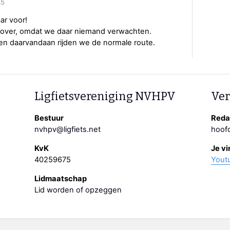
45
aar voor!
over, omdat we daar niemand verwachten.
en daarvandaan rijden we de normale route.
Ligfietsvereniging NVHPV
Ver
Bestuur
Redac
nvhpv@ligfiets.net
hoofd
KvK
Je vi
40259675
Yout
Lidmaatschap
Lid worden of opzeggen