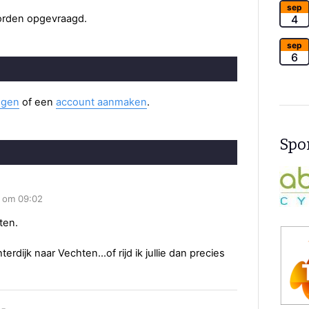
sep
worden opgevraagd.
4
sep
6
ggen
of een
account aanmaken
.
Spon
2 om 09:02
ten.
terdijk naar Vechten...of rijd ik jullie dan precies