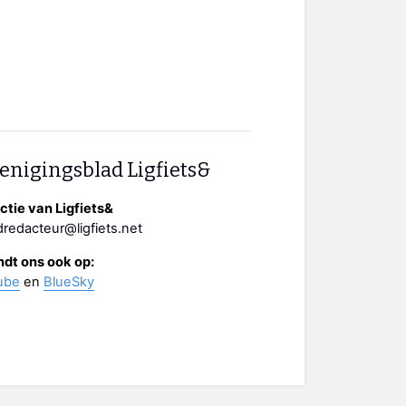
enigingsblad Ligfiets&
tie van Ligfiets&
redacteur@ligfiets.net
ndt ons ook op:
ube
en
BlueSky