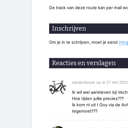
De track van deze route kan per mail 
Inschrijven
Om je in te schrijven, moet je eerst
inlo
Reacties en verslagen
sanderbosse op di 27 mrt 201
Ik wil wel aankleven bij Vech
Hoe rijden jullie precies???
Ik kom nl uit t Goy via de Ach
tegemoet???