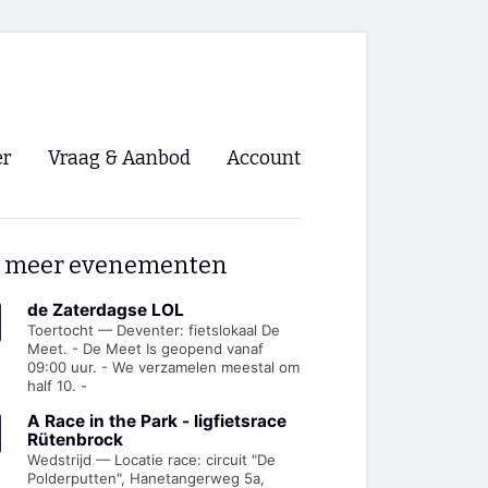
er
Vraag & Aanbod
Account
Inloggen
 meer evenementen
Registreren
ng NVHPV
de Zaterdagse LOL
Toertocht — Deventer: fietslokaal De
Meet. - De Meet Is geopend vanaf
nigingen
09:00 uur. - We verzamelen meestal om
half 10. -
ino 🡺
A Race in the Park - ligfietsrace
Rütenbrock
Wedstrijd — Locatie race: circuit "De
s.nl 🡺
Polderputten", Hanetangerweg 5a,