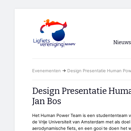
Nieuws
Voorpagi
Evenementen
→
Design Presentatie Human Po
Archief
RSS
Design Presentatie Hum
Jan Bos
Het Human Power Team is een studententeam van
de Vrije Universiteit van Amsterdam met als do
aerodynamische fiets, en een gooi te doen het w