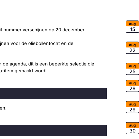
aug
15
 dit nummer verschijnen op 20 december.
ijnen voor de oliebollentocht en de
aug
22
de agenda, dit is een beperkte selectie die
aug
a-item gemaakt wordt.
25
aug
29
aug
ten.
29
aug
30