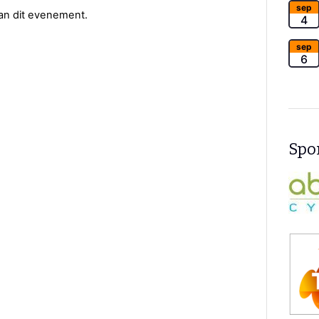
sep
van dit evenement.
4
sep
6
Spon