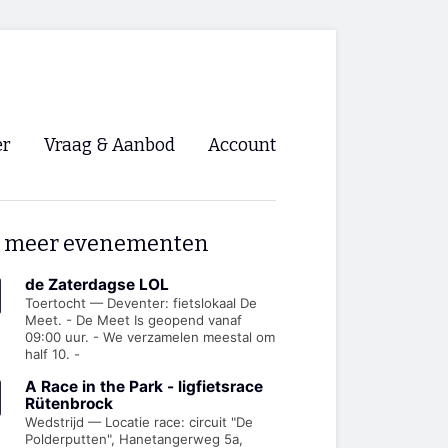
er
Vraag & Aanbod
Account
Inloggen
 meer evenementen
Registreren
ng NVHPV
de Zaterdagse LOL
Toertocht — Deventer: fietslokaal De
Meet. - De Meet Is geopend vanaf
nigingen
09:00 uur. - We verzamelen meestal om
half 10. -
ino 🡺
A Race in the Park - ligfietsrace
Rütenbrock
Wedstrijd — Locatie race: circuit "De
s.nl 🡺
Polderputten", Hanetangerweg 5a,