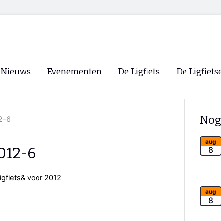
Nieuws
Evenementen
De Ligfiets
De Ligfiets
Voorpagina
Evenementen
Fietsen
Overzicht
Nog
12-6
Archief
Winkels
WK Ligfietsen 2026
Ligfietsvereningi
aug
RSS
2012-6
8
Lokale Fietsvere
Paastreffen
igfiets& voor 2012
CycleVision
EHPVA & EuSup
aug
8
Oliebollentocht
Forum ligfietser