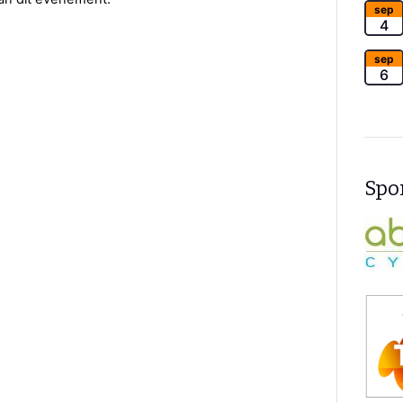
sep
4
sep
6
Spon