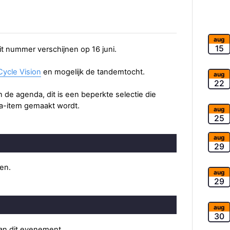
aug
15
dit nummer verschijnen op 16 juni.
Cycle Vision
en mogelijk de tandemtocht.
aug
22
de agenda, dit is een beperkte selectie die
a-item gemaakt wordt.
aug
25
aug
29
ten.
aug
29
aug
30
van dit evenement.