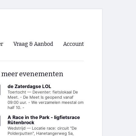
er
Vraag & Aanbod
Account
Inloggen
 meer evenementen
Registreren
ng NVHPV
de Zaterdagse LOL
Toertocht — Deventer: fietslokaal De
Meet. - De Meet Is geopend vanaf
nigingen
09:00 uur. - We verzamelen meestal om
half 10. -
ino 🡺
A Race in the Park - ligfietsrace
Rütenbrock
Wedstrijd — Locatie race: circuit "De
s.nl 🡺
Polderputten", Hanetangerweg 5a,