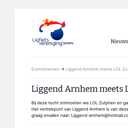
Nieuws
Voorpagi
Evenementen
→
Liggend Arnhem meets LOL Zu
Archief
RSS
Liggend Arnhem meets 
Bij deze tocht ontmoeten we LOL Zutphen en ga
Het vertrekpunt van Liggend Arnhem is van deze 
graag emailen naar: Liggend-arnhem@hotmail.c