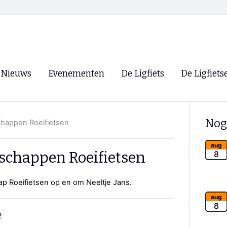
Nieuws
Evenementen
De Ligfiets
De Ligfiets
Voorpagina
Evenementen
Fietsen
Overzicht
Nog
happen Roeifietsen
Archief
Winkels
WK Ligfietsen 2026
Ligfietsvereningi
aug
RSS
chappen Roeifietsen
8
Lokale Fietsvere
Paastreffen
p Roeifietsen op en om Neeltje Jans.
CycleVision
EHPVA & EuSup
aug
8
2
Oliebollentocht
Forum ligfietser