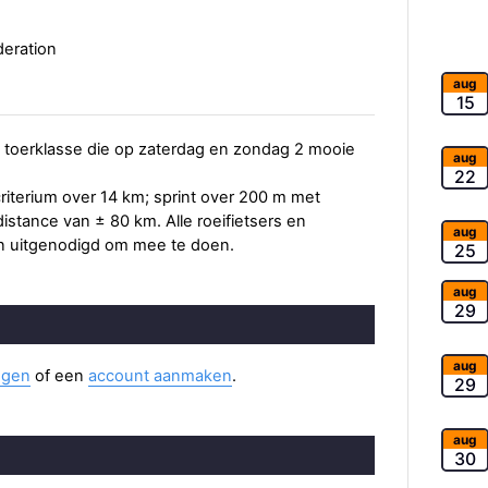
deration
aug
15
n toerklasse die op zaterdag en zondag 2 mooie
aug
22
criterium over 14 km; sprint over 200 m met
 distance van ± 80 km. Alle roeifietsers en
aug
ijn uitgenodigd om mee te doen.
25
aug
29
aug
ggen
of een
account aanmaken
.
29
aug
30