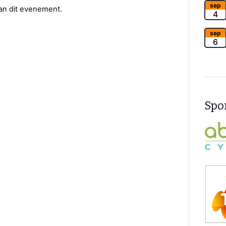
sep
van dit evenement.
4
sep
6
Spon