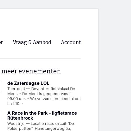
er
Vraag & Aanbod
Account
Inloggen
 meer evenementen
Registreren
ng NVHPV
de Zaterdagse LOL
Toertocht — Deventer: fietslokaal De
Meet. - De Meet Is geopend vanaf
nigingen
09:00 uur. - We verzamelen meestal om
half 10. -
ino 🡺
A Race in the Park - ligfietsrace
Rütenbrock
Wedstrijd — Locatie race: circuit "De
s.nl 🡺
Polderputten", Hanetangerweg 5a,