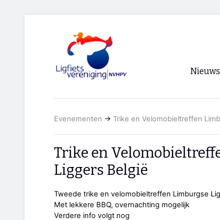
Nieuws
Voorpagi
Evenementen
→
Trike en Velomobieltreffen Lim
Archief
RSS
Trike en Velomobieltref
Liggers België
Tweede trike en velomobieltreffen Limburgse Li
Met lekkere BBQ, overnachting mogelijk
Verdere info volgt nog