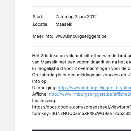
Start:
Zaterdag 2 juni 2012
Locatie:
Maaseik
Meer info:
www.limburgseliggers.be
Het 2de trike en velomobieltreffen van de Limbu
van Maaseik met een voormiddagrit en na het et
Er mogelijkheid voor 2 overnachtingen voor de 
Op zaterdag is er een middagmaal voorzien en 
Info op:
Uitnodiging:
http://www.limburgseliggers.be/uit
Affiche:
http://www.limburgseliggers.be/affiche2
Inschrijving:
https://docs.google.com/spreadsheet/viewform
formkey=dGNxNUQ0Zm5XRXExWG9zeTZxbzI3S