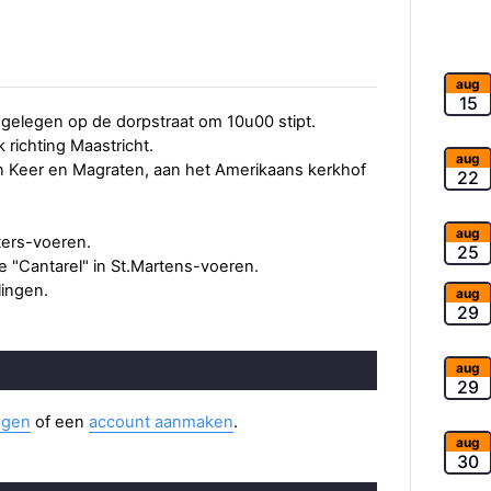
aug
15
 gelegen op de dorpstraat om 10u00 stipt.
richting Maastricht.
aug
n Keer en Magraten, aan het Amerikaans kerkhof
22
aug
ters-voeren.
25
 "Cantarel" in St.Martens-voeren.
lingen.
aug
29
aug
29
ggen
of een
account aanmaken
.
aug
30