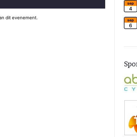
sep
4
van dit evenement.
sep
6
Spon