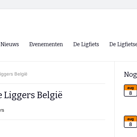
Nieuws
Evenementen
De Ligfiets
De Ligfiets
Voorpagina
Evenementen
Fietsen
Overzicht
Nog
iggers België
Archief
Winkels
WK Ligfietsen 2026
Ligfietsvereningi
aug
RSS
 Liggers België
8
Lokale Fietsvere
Paastreffen
rs
CycleVision
EHPVA & EuSup
aug
8
Oliebollentocht
Forum ligfietser