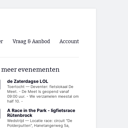
er
Vraag & Aanbod
Account
Inloggen
 meer evenementen
Registreren
ng NVHPV
de Zaterdagse LOL
Toertocht — Deventer: fietslokaal De
Meet. - De Meet Is geopend vanaf
nigingen
09:00 uur. - We verzamelen meestal om
half 10. -
ino 🡺
A Race in the Park - ligfietsrace
Rütenbrock
Wedstrijd — Locatie race: circuit "De
s.nl 🡺
Polderputten", Hanetangerweg 5a,