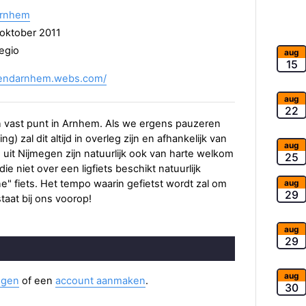
Arnhem
oktober 2011
egio
aug
15
ggendarnhem.webs.com/
aug
22
n vast punt in Arnhem. Als we ergens pauzeren
) zal dit altijd in overleg zijn en afhankelijk van
aug
 uit Nijmegen zijn natuurlijk ook van harte welkom
25
e niet over een ligfiets beschikt natuurlijk
aug
 fiets. Het tempo waarin gefietst wordt zal om
29
taat bij ons voorop!
aug
29
aug
ggen
of een
account aanmaken
.
30