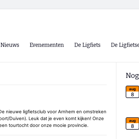
Nieuws
Evenementen
De Ligfiets
De Ligfiets
Voorpagina
Evenementen
Fietsen
Overzicht
Nog
Archief
Winkels
WK Ligfietsen 2026
Ligfietsvereningi
aug
RSS
8
Lokale Fietsvere
Paastreffen
 De nieuwe ligfietsclub voor Arnhem en omstreken
ort/Duiven). Leuk dat je even komt kijken! Onze
CycleVision
EHPVA & EuSup
aug
 een tourtocht door onze mooie provincie.
8
Oliebollentocht
Forum ligfietser