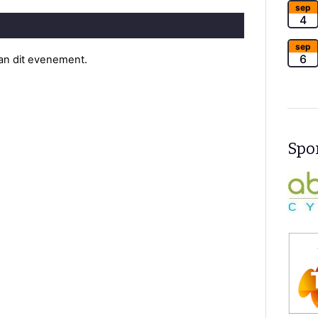
sep
4
sep
6
van dit evenement.
Spon