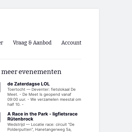
er
Vraag & Aanbod
Account
Inloggen
 meer evenementen
Registreren
ng NVHPV
de Zaterdagse LOL
Toertocht — Deventer: fietslokaal De
Meet. - De Meet Is geopend vanaf
nigingen
09:00 uur. - We verzamelen meestal om
half 10. -
ino 🡺
A Race in the Park - ligfietsrace
Rütenbrock
Wedstrijd — Locatie race: circuit "De
s.nl 🡺
Polderputten", Hanetangerweg 5a,