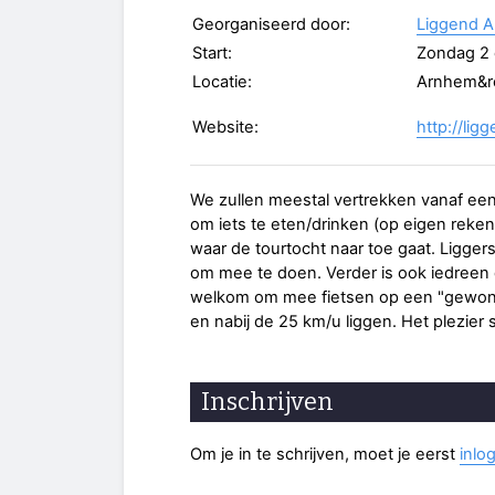
Georganiseerd door:
Liggend 
Start:
Zondag 2 
Locatie:
Arnhem&r
Website:
http://li
We zullen meestal vertrekken vanaf ee
om iets te eten/drinken (op eigen rekening
waar de tourtocht naar toe gaat. Liggers
om mee te doen. Verder is ook iedreen di
welkom om mee fietsen op een "gewone"
en nabij de 25 km/u liggen. Het plezier s
Inschrijven
Om je in te schrijven, moet je eerst
inlo