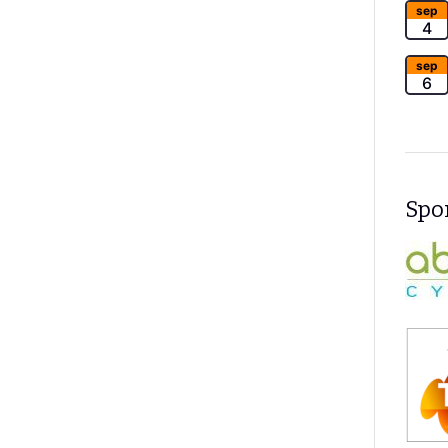
sep
4
sep
6
Spon