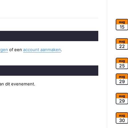
aug
15
aug
22
ggen
of een
account aanmaken
.
aug
25
aug
29
van dit evenement.
aug
29
aug
30