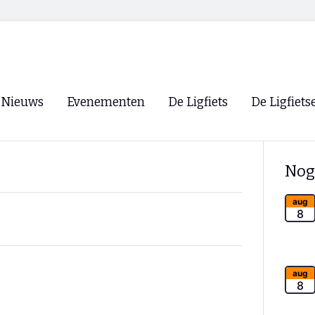
Nieuws
Evenementen
De Ligfiets
De Ligfiets
Voorpagina
Evenementen
Fietsen
Overzicht
Nog
Archief
Winkels
WK Ligfietsen 2026
Ligfietsvereningi
aug
RSS
8
Lokale Fietsvere
Paastreffen
CycleVision
EHPVA & EuSup
aug
8
Oliebollentocht
Forum ligfietser