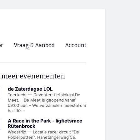
er
Vraag & Aanbod
Account
Inloggen
 meer evenementen
Registreren
ng NVHPV
de Zaterdagse LOL
Toertocht — Deventer: fietslokaal De
Meet. - De Meet Is geopend vanaf
nigingen
09:00 uur. - We verzamelen meestal om
half 10. -
ino 🡺
A Race in the Park - ligfietsrace
Rütenbrock
Wedstrijd — Locatie race: circuit "De
s.nl 🡺
Polderputten", Hanetangerweg 5a,