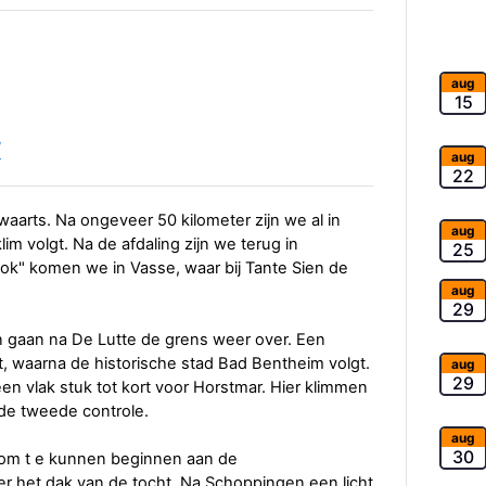
aug
15
/
aug
22
waarts. Na ongeveer 50 kilometer zijn we al in
aug
im volgt. Na de afdaling zijn we terug in
25
ok" komen we in Vasse, waar bij Tante Sien de
aug
29
n gaan na De Lutte de grens weer over. Een
t, waarna de historische stad Bad Bentheim volgt.
aug
29
n vlak stuk tot kort voor Horstmar. Hier klimmen
de tweede controle.
aug
30
g om t e kunnen beginnen aan de
er het dak van de tocht. Na Schoppingen een licht