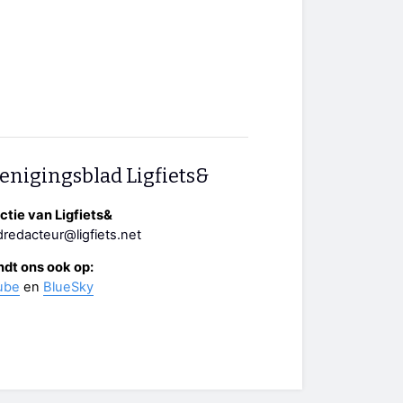
enigingsblad Ligfiets&
tie van Ligfiets&
redacteur@ligfiets.net
ndt ons ook op:
ube
en
BlueSky