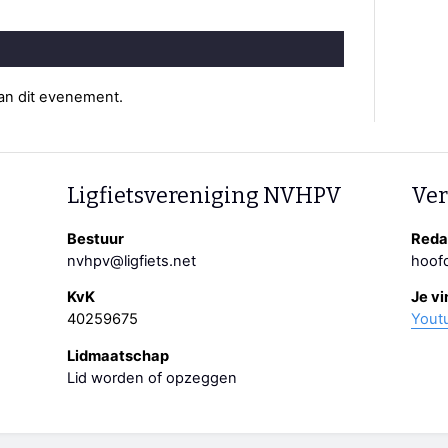
van dit evenement.
Ligfietsvereniging NVHPV
Ver
Bestuur
Redac
nvhpv@ligfiets.net
hoofd
KvK
Je vi
40259675
Yout
Lidmaatschap
Lid worden of opzeggen