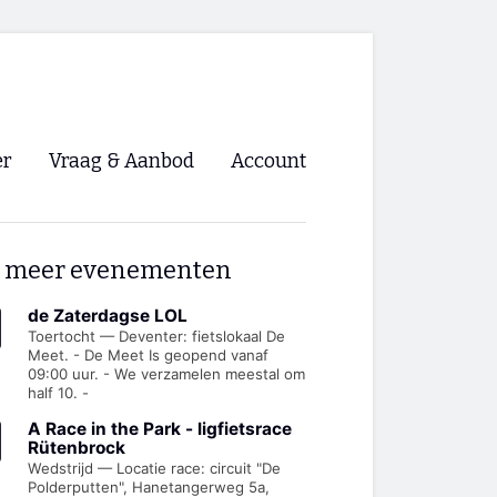
er
Vraag & Aanbod
Account
Inloggen
 meer evenementen
Registreren
ng NVHPV
de Zaterdagse LOL
Toertocht — Deventer: fietslokaal De
Meet. - De Meet Is geopend vanaf
nigingen
09:00 uur. - We verzamelen meestal om
half 10. -
ino 🡺
A Race in the Park - ligfietsrace
Rütenbrock
Wedstrijd — Locatie race: circuit "De
s.nl 🡺
Polderputten", Hanetangerweg 5a,