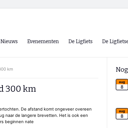
Nieuws
Evenementen
De Ligfiets
De Ligfiets
Voorpagina
Evenementen
Fietsen
Overzicht
Nog
300 km
Archief
Winkels
WK Ligfietsen 2026
Ligfietsvereningi
aug
RSS
d 300 km
8
Lokale Fietsvere
Paastreffen
toertochten. De afstand komt ongeveer overeen
CycleVision
EHPVA & EuSup
aug
ug naar de langere brevetten. Het is ook een
8
ers beginnen nate
Oliebollentocht
Forum ligfietser