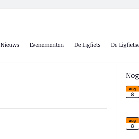
Nieuws
Evenementen
De Ligfiets
De Ligfiets
Voorpagina
Evenementen
Fietsen
Overzicht
Nog
Archief
Winkels
WK Ligfietsen 2026
Ligfietsvereningi
aug
RSS
8
Lokale Fietsvere
Paastreffen
CycleVision
EHPVA & EuSup
aug
8
Oliebollentocht
Forum ligfietser