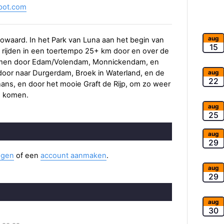
spot.com
aug
owaard. In het Park van Luna aan het begin van
15
 rijden in een toertempo 25+ km door en over de
komen door Edam/Volendam, Monnickendam, en
aug
oor naar Durgerdam, Broek in Waterland, en de
22
ns, en door het mooie Graft de Rijp, om zo weer
e komen.
aug
25
aug
29
ggen
of een
account aanmaken
.
aug
29
aug
30