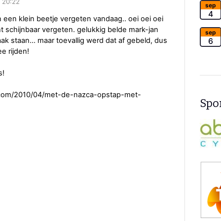
 20:22
sep
4
n een klein beetje vergeten vandaag.. oei oei oei
ht schijnbaar vergeten. gelukkig belde mark-jan
sep
aak staan... maar toevallig werd dat af gebeld, dus
6
e rijden!
s!
pot.com/2010/04/met-de-nazca-opstap-met-
Spon