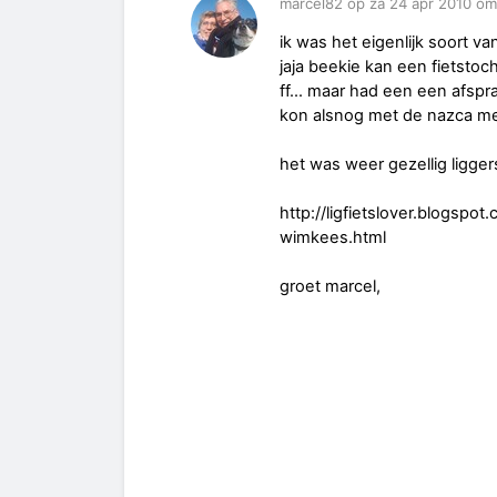
marcel82 op za 24 apr 2010 om
ik was het eigenlijk soort va
jaja beekie kan een fietstoc
ff... maar had een een afspr
kon alsnog met de nazca me
het was weer gezellig ligger
http://ligfietslover.blogs
wimkees.html
groet marcel,