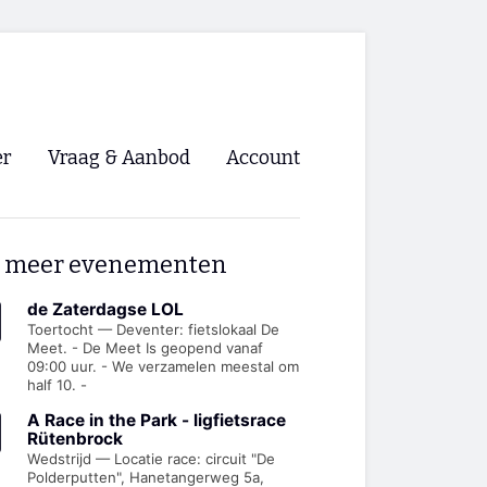
er
Vraag & Aanbod
Account
Inloggen
 meer evenementen
Registreren
ng NVHPV
de Zaterdagse LOL
Toertocht — Deventer: fietslokaal De
Meet. - De Meet Is geopend vanaf
nigingen
09:00 uur. - We verzamelen meestal om
half 10. -
ino 🡺
A Race in the Park - ligfietsrace
Rütenbrock
Wedstrijd — Locatie race: circuit "De
s.nl 🡺
Polderputten", Hanetangerweg 5a,