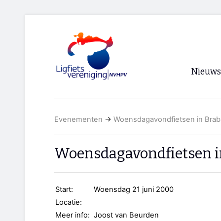
Nieuws
Voorpagi
Evenementen
→
Woensdagavondfietsen in Braba
Archief
RSS
Woensdagavondfietsen in
Start:
Woensdag 21 juni 2000
Locatie:
Meer info:
Joost van Beurden