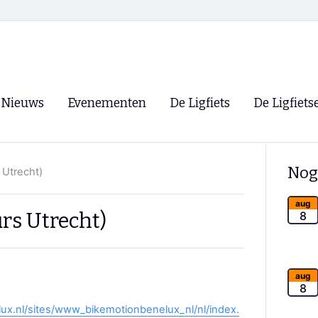
Nieuws
Evenementen
De Ligfiets
De Ligfiets
Voorpagina
Evenementen
Fietsen
Overzicht
Nog
 Utrecht)
Archief
Winkels
WK Ligfietsen 2026
Ligfietsvereningi
aug
RSS
rs Utrecht)
8
Lokale Fietsvere
Paastreffen
CycleVision
EHPVA & EuSup
aug
8
Oliebollentocht
Forum ligfietser
ux.nl/sites/www_bikemotionbenelux_nl/nl/index.