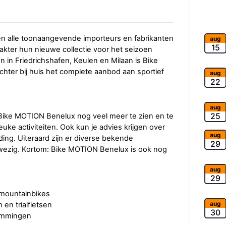
n alle toonaangevende importeurs en fabrikanten
aug
15
akter hun nieuwe collectie voor het seizoen
n in Friedrichshafen, Keulen en Milaan is Bike
ter bij huis het complete aanbod aan sportief
aug
22
aug
25
 Bike MOTION Benelux nog veel meer te zien en te
euke activiteiten. Ook kun je advies krijgen over
aug
ing. Uiteraard zijn er diverse bekende
29
nwezig. Kortom: Bike MOTION Benelux is ook nog
aug
29
 mountainbikes
aug
 en trialfietsen
30
temmingen