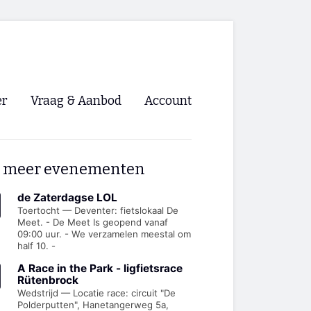
er
Vraag & Aanbod
Account
Inloggen
 meer evenementen
Registreren
ng NVHPV
de Zaterdagse LOL
Toertocht — Deventer: fietslokaal De
Meet. - De Meet Is geopend vanaf
nigingen
09:00 uur. - We verzamelen meestal om
half 10. -
ino 🡺
A Race in the Park - ligfietsrace
Rütenbrock
Wedstrijd — Locatie race: circuit "De
s.nl 🡺
Polderputten", Hanetangerweg 5a,