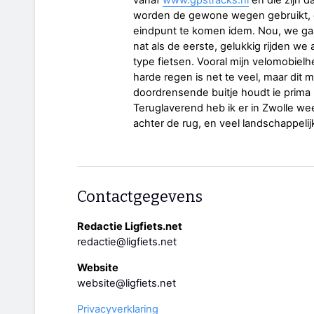
vanaf
www.gpstracks.nl
en die zijn d
worden de gewone wegen gebruikt, 
eindpunt te komen idem. Nou, we gaa
nat als de eerste, gelukkig rijden we
type fietsen. Vooral mijn velomobielhe
harde regen is net te veel, maar dit 
doordrensende buitje houdt ie prima 
Teruglaverend heb ik er in Zwolle we
achter de rug, en veel landschappel
Contactgegevens
Redactie Ligfiets.net
redactie@ligfiets.net
Website
website@ligfiets.net
Privacyverklaring