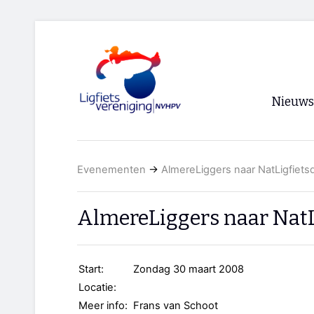
Nieuws
Voorpagi
Evenementen
→
AlmereLiggers naar NatLigfiets
Archief
RSS
AlmereLiggers naar NatL
Start:
Zondag 30 maart 2008
Locatie:
Meer info:
Frans van Schoot