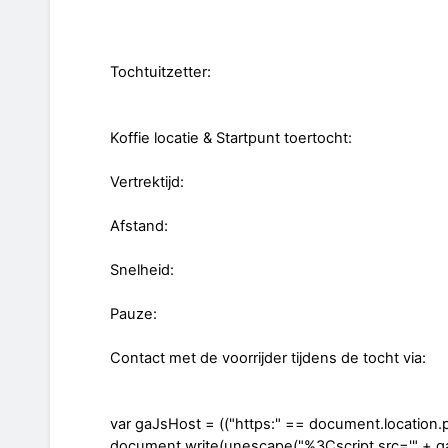
Tochtuitzetter:
Koffie locatie & Startpunt toertocht:
Vertrektijd:
Afstand:
Snelheid:
Pauze:
Contact met de voorrijder tijdens de tocht via:
var gaJsHost = (("https:" == document.location.pro
document.write(unescape("%3Cscript src='" + ga