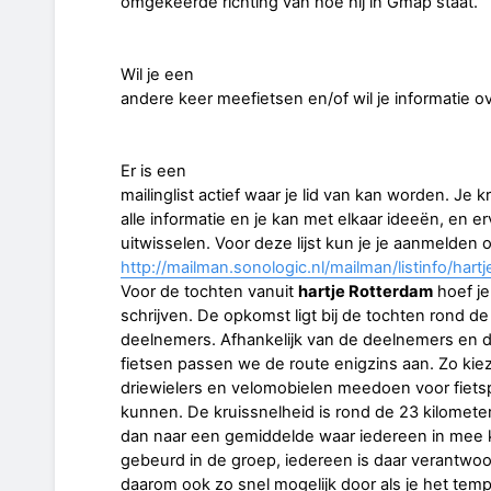
omgekeerde richting van hoe hij in Gmap staat.
Wil je een
andere keer meefietsen en/of wil je informatie
Er is een
mailinglist actief waar je lid van kan worden. Je k
alle informatie en je kan met elkaar ideeën, en e
uitwisselen. Voor deze lijst kun je je aanmelden 
http://mailman.sonologic.nl/mailman/listinfo/hart
Voor de tochten vanuit
hartje Rotterdam
hoef je 
schrijven. De opkomst ligt bij de tochten rond de
deelnemers. Afhankelijk van de deelnemers en 
fietsen passen we de route enigzins aan. Zo kie
driewielers en velomobielen meedoen voor fiets
kunnen. De kruissnelheid is rond de 23 kilomet
dan naar een gemiddelde waar iedereen in mee
gebeurd in de groep, iedereen is daar verantwoord
daarom ook zo snel mogelijk door als je het tem