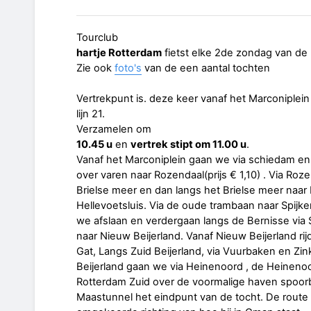
Tourclub
hartje Rotterdam
fietst elke 2de zondag van de
Zie ook
foto's
van de een aantal tochten
Vertrekpunt is. deze keer vanaf het Marconiplein
lijn 21.
Verzamelen om
10.45 u
en
vertrek stipt om 11.00 u
.
Vanaf het Marconiplein gaan we via schiedam en
over varen naar Rozendaal(prijs € 1,10) . Via Ro
Brielse meer en dan langs het Brielse meer naar Br
Hellevoetsluis. Via de oude trambaan naar Spijke
we afslaan en verdergaan langs de Bernisse via 
naar Nieuw Beijerland. Vanaf Nieuw Beijerland rijd
Gat, Langs Zuid Beijerland, via Vuurbaken en Zi
Beijerland gaan we via Heinenoord , de Heinenoo
Rotterdam Zuid over de voormalige haven spoorb
Maastunnel het eindpunt van de tocht. De route 