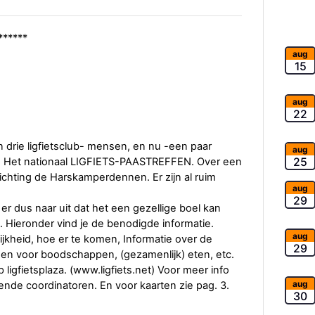
******
aug
15
aug
22
 drie ligfietsclub- mensen, en nu -een paar
aug
25
n. Het nationaal LIGFIETS-PAASTREFFEN. Over een
richting de Harskamperdennen. Er zijn al ruim
aug
29
er dus naar uit dat het een gezellige boel kan
n. Hieronder vind je de benodigde informatie.
aug
ijkheid, hoe er te komen, Informatie over de
29
en voor boodschappen, (gezamenlijk) eten, etc.
ligfietsplaza. (www.ligfiets.net) Voor meer info
aug
nde coordinatoren. En voor kaarten zie pag. 3.
30