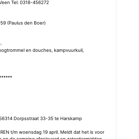
 Veen Tel: 0318-456272
59 (Paulus den Boer)
.
droogtrommel en douches, kampvuurkuil,
******
8456314 Dorpsstraat 33-35 te Harskamp
EN t/m woensdag 19 april. Meldt dat het is voor