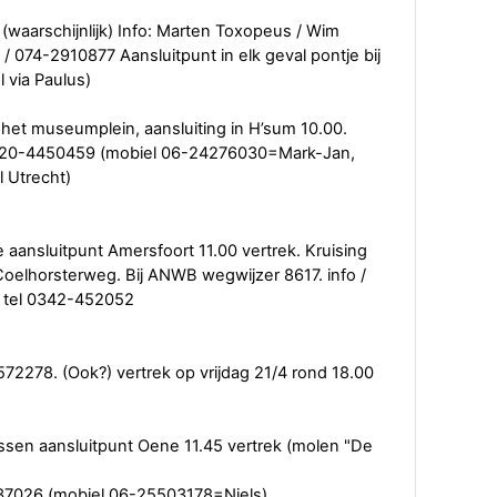
(waarschijnlijk) Info: Marten Toxopeus / Wim
4-2910877 Aansluitpunt in elk geval pontje bij
 via Paulus)
 het museumplein, aansluiting in H’sum 10.00.
 020-4450459 (mobiel 06-24276030=Mark-Jan,
l Utrecht)
e aansluitpunt Amersfoort 11.00 vertrek. Kruising
oelhorsterweg. Bij ANWB wegwijzer 8617. info /
m tel 0342-452052
2278. (Ook?) vertrek op vrijdag 21/4 rond 18.00
ssen aansluitpunt Oene 11.45 vertrek (molen "De
237026 (mobiel 06-25503178=Niels)