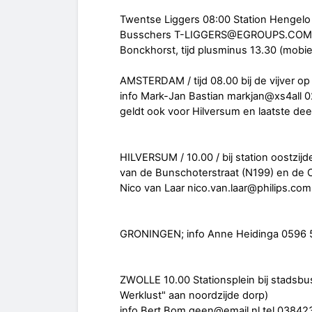
Twentse Liggers 08:00 Station Hengelo 
Busschers T-LIGGERS@EGROUPS.COM / 07
Bonckhorst, tijd plusminus 13.30 (mobiel
AMSTERDAM / tijd 08.00 bij de vijver op
info Mark-Jan Bastian markjan@xs4all
geldt ook voor Hilversum en laatste dee
HILVERSUM / 10.00 / bij station oostzijd
van de Bunschoterstraat (N199) en de C
Nico van Laar nico.van.laar@philips.co
GRONINGEN; info Anne Heidinga 0596 57
ZWOLLE 10.00 Stationsplein bij stadsbu
Werklust" aan noordzijde dorp)
info Bert Bom geen@email.nl tel 0384