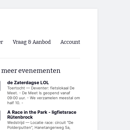
er
Vraag & Aanbod
Account
Inloggen
 meer evenementen
Registreren
ng NVHPV
de Zaterdagse LOL
Toertocht — Deventer: fietslokaal De
Meet. - De Meet Is geopend vanaf
nigingen
09:00 uur. - We verzamelen meestal om
half 10. -
ino 🡺
A Race in the Park - ligfietsrace
Rütenbrock
Wedstrijd — Locatie race: circuit "De
s.nl 🡺
Polderputten", Hanetangerweg 5a,