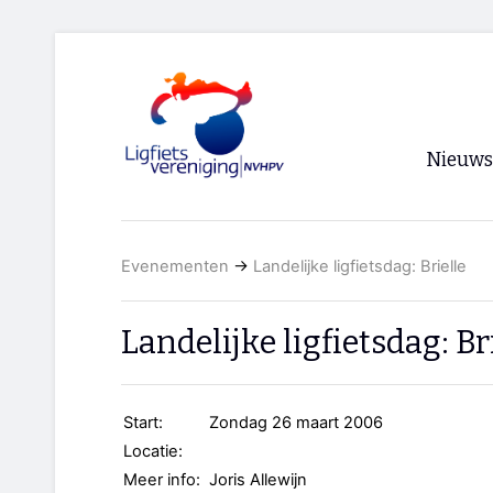
Nieuws
Voorpagi
Evenementen
→
Landelijke ligfietsdag: Brielle
Archief
RSS
Landelijke ligfietsdag: Br
Start:
Zondag 26 maart 2006
Locatie:
Meer info:
Joris Allewijn