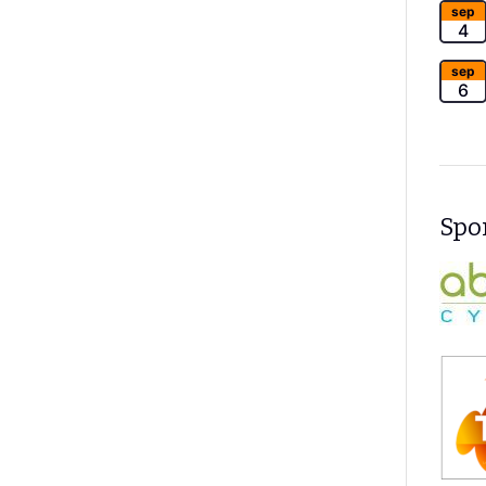
sep
4
sep
6
Spon