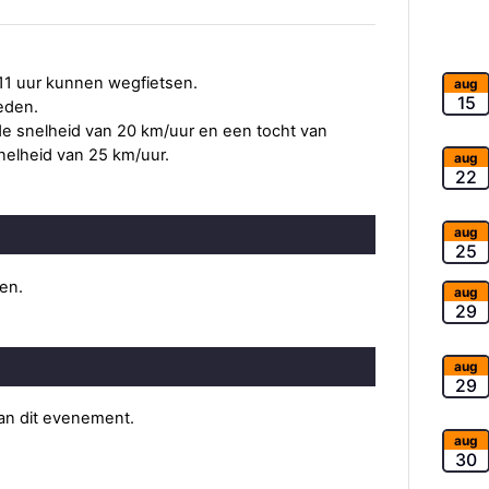
11 uur kunnen wegfietsen.
aug
15
eden.
e snelheid van 20 km/uur en een tocht van
elheid van 25 km/uur.
aug
22
aug
25
ten.
aug
29
aug
29
van dit evenement.
aug
30