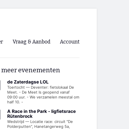
er
Vraag & Aanbod
Account
Inloggen
 meer evenementen
Registreren
ng NVHPV
de Zaterdagse LOL
Toertocht — Deventer: fietslokaal De
Meet. - De Meet Is geopend vanaf
nigingen
09:00 uur. - We verzamelen meestal om
half 10. -
ino 🡺
A Race in the Park - ligfietsrace
Rütenbrock
Wedstrijd — Locatie race: circuit "De
s.nl 🡺
Polderputten", Hanetangerweg 5a,