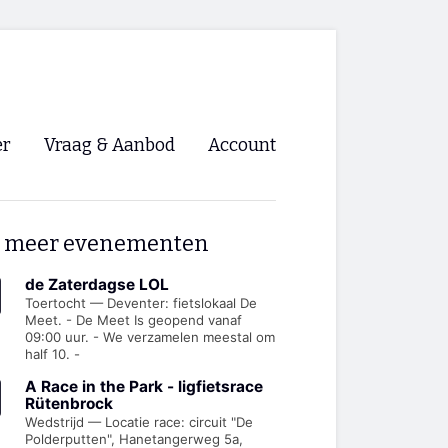
er
Vraag & Aanbod
Account
Inloggen
 meer evenementen
Registreren
ng NVHPV
de Zaterdagse LOL
Toertocht — Deventer: fietslokaal De
Meet. - De Meet Is geopend vanaf
nigingen
09:00 uur. - We verzamelen meestal om
half 10. -
ino 🡺
A Race in the Park - ligfietsrace
Rütenbrock
Wedstrijd — Locatie race: circuit "De
s.nl 🡺
Polderputten", Hanetangerweg 5a,