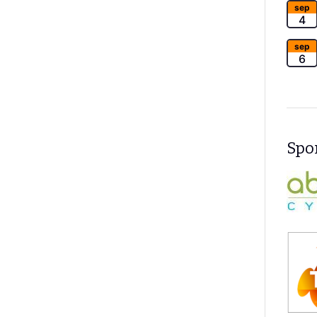
sep
4
sep
6
Spon