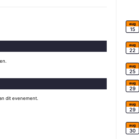
aug
15
aug
22
ten.
aug
25
aug
29
van dit evenement.
aug
29
aug
30