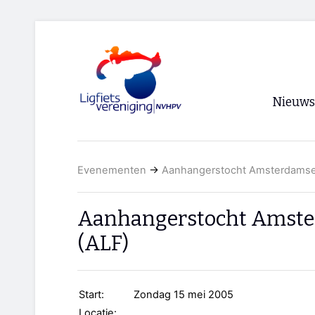
Nieuws
Voorpagi
Evenementen
→
Aanhangerstocht Amsterdamse 
Archief
RSS
Aanhangerstocht Amster
(ALF)
Start:
Zondag 15 mei 2005
Locatie: