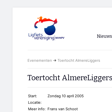
Nieuws
Voorpagi
Evenementen
→
Toertocht AlmereLiggers
Archief
RSS
Toertocht AlmereLigger
Start:
Zondag 10 april 2005
Locatie:
Meer info:
Frans van Schoot