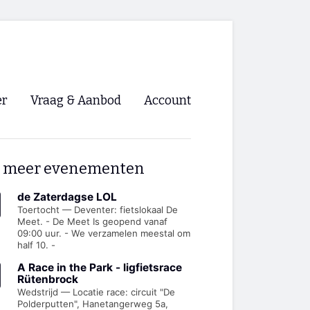
er
Vraag & Aanbod
Account
Inloggen
 meer evenementen
Registreren
ng NVHPV
de Zaterdagse LOL
Toertocht — Deventer: fietslokaal De
Meet. - De Meet Is geopend vanaf
nigingen
09:00 uur. - We verzamelen meestal om
half 10. -
ino 🡺
A Race in the Park - ligfietsrace
Rütenbrock
Wedstrijd — Locatie race: circuit "De
s.nl 🡺
Polderputten", Hanetangerweg 5a,