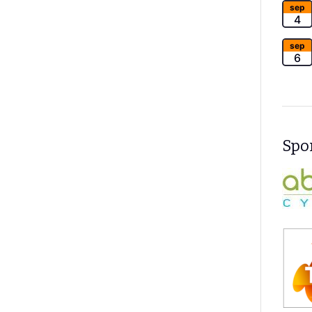
sep
4
sep
6
Spon