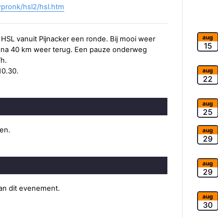
wpronk/hsl2/hsl.htm
aug
HSL vanuit Pijnacker een ronde. Bij mooi weer
15
we na 40 km weer terug. Een pauze onderweg
h.
aug
10.30.
22
aug
25
ten.
aug
29
aug
29
van dit evenement.
aug
30