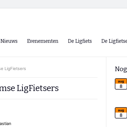
Nieuws
Evenementen
De Ligfiets
De Ligfiets
Voorpagina
Evenementen
Fietsen
Overzicht
Nog
e LigFietsers
Archief
Winkels
WK Ligfietsen 2026
Ligfietsvereningi
aug
RSS
mse LigFietsers
8
Lokale Fietsvere
Paastreffen
CycleVision
EHPVA & EuSup
aug
8
Oliebollentocht
Forum ligfietser
astian