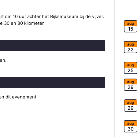
t om 10 uur achter het Rijksmuseum bij de vijver.
e 30 en 80 kilometer.
aug
15
aug
22
ten.
aug
25
aug
29
van dit evenement.
aug
29
aug
30