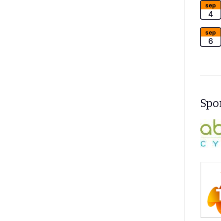
sep
4
sep
6
Spon