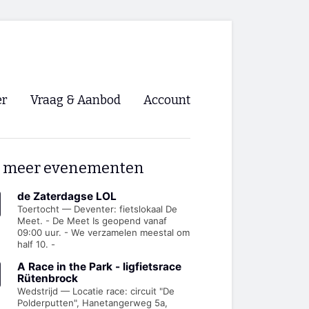
er
Vraag & Aanbod
Account
Inloggen
 meer evenementen
Registreren
ng NVHPV
de Zaterdagse LOL
Toertocht — Deventer: fietslokaal De
Meet. - De Meet Is geopend vanaf
nigingen
09:00 uur. - We verzamelen meestal om
half 10. -
ino 🡺
A Race in the Park - ligfietsrace
Rütenbrock
Wedstrijd — Locatie race: circuit "De
s.nl 🡺
Polderputten", Hanetangerweg 5a,