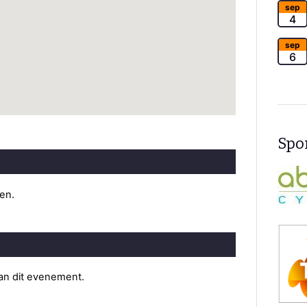
sep
4
sep
6
Spon
ten.
van dit evenement.