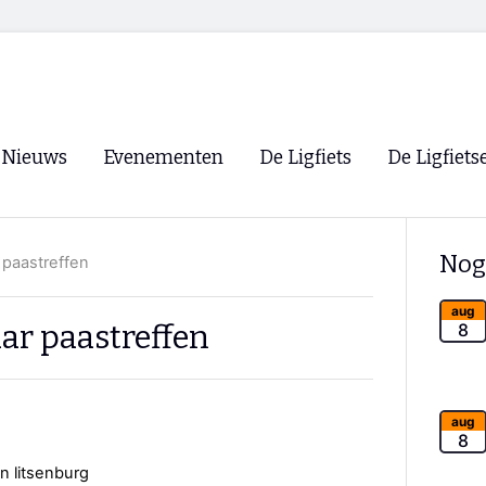
Nieuws
Evenementen
De Ligfiets
De Ligfiets
Voorpagina
Evenementen
Fietsen
Overzicht
Nog
 paastreffen
Archief
Winkels
WK Ligfietsen 2026
Ligfietsvereningi
aug
RSS
ar paastreffen
8
Lokale Fietsvere
Paastreffen
CycleVision
EHPVA & EuSup
aug
8
Oliebollentocht
Forum ligfietser
n litsenburg