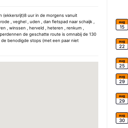
n (ekkersrijt)8 uur in de morgens vanuit
de , veghel , uden , dan fietspad naar schaijk ,
aug
15
en , winssen , herveld , heteren , renkum ,
mperdennen de geschatte route is omnabij de 130
 de benodigde stops (met een paar niet
aug
22
aug
25
aug
29
aug
29
aug
30