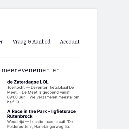
er
Vraag & Aanbod
Account
Inloggen
 meer evenementen
Registreren
ng NVHPV
de Zaterdagse LOL
Toertocht — Deventer: fietslokaal De
Meet. - De Meet Is geopend vanaf
nigingen
09:00 uur. - We verzamelen meestal om
half 10. -
ino 🡺
A Race in the Park - ligfietsrace
Rütenbrock
Wedstrijd — Locatie race: circuit "De
s.nl 🡺
Polderputten", Hanetangerweg 5a,