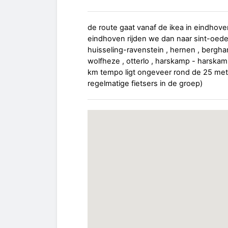
de route gaat vanaf de ikea in eindhove
eindhoven rijden we dan naar sint-oedero
huisseling-ravenstein , hernen , berghar
wolfheze , otterlo , harskamp - harska
km tempo ligt ongeveer rond de 25 met
regelmatige fietsers in de groep)