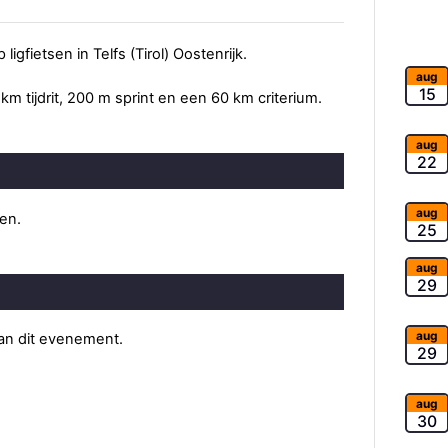
gfietsen in Telfs (Tirol) Oostenrijk.
aug
15
m tijdrit, 200 m sprint en een 60 km criterium.
aug
22
aug
ten.
25
aug
29
aug
van dit evenement.
29
aug
30