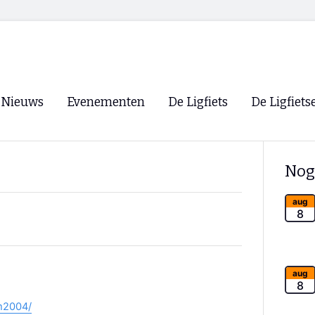
Nieuws
Evenementen
De Ligfiets
De Ligfiets
Voorpagina
Evenementen
Fietsen
Overzicht
Nog
Archief
Winkels
WK Ligfietsen 2026
Ligfietsvereningi
aug
RSS
8
Lokale Fietsvere
Paastreffen
CycleVision
EHPVA & EuSup
aug
8
Oliebollentocht
Forum ligfietser
m2004/