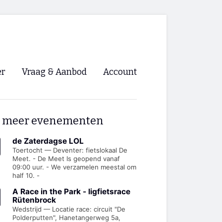
er
Vraag & Aanbod
Account
Inloggen
 meer evenementen
Registreren
ng NVHPV
de Zaterdagse LOL
Toertocht — Deventer: fietslokaal De
Meet. - De Meet Is geopend vanaf
nigingen
09:00 uur. - We verzamelen meestal om
half 10. -
ino 🡺
A Race in the Park - ligfietsrace
Rütenbrock
Wedstrijd — Locatie race: circuit "De
s.nl 🡺
Polderputten", Hanetangerweg 5a,