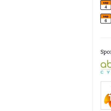
sep
4
sep
6
Spon