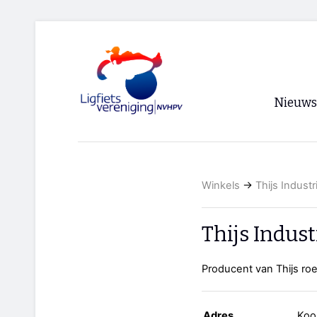
Nieuws
Voorpagi
Archief
Winkels
→
Thijs Industr
RSS
Thijs Indust
Producent van Thijs roe
Adres
Koo