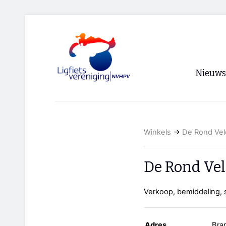
Nieuws
Voorpagi
Archief
Winkels
→
De Rond Vel
RSS
De Rond Vel
Verkoop, bemiddeling, 
Adres
Bra