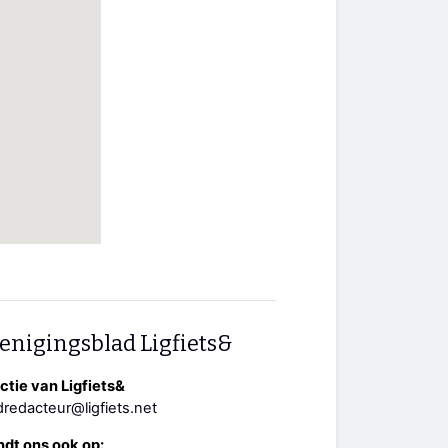
enigingsblad Ligfiets&
tie van Ligfiets&
redacteur@ligfiets.net
ndt ons ook op: