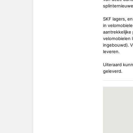
splinternieuwe
SKF lagers, en
in velomobiel
aantrekkelijke
velomobielen l
ingebouwd). Vo
leveren.
Uiteraard kun
geleverd.