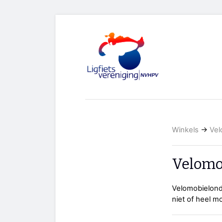
Winkels
→
Vel
Velomo
Velomobielonde
niet of heel moe