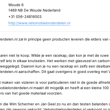
Woude 6
1489 NB De Woude Nederland
+31 (0)6-24816003
http://www.velomobielonderdelen.nl
rdelen.nl zal in principe geen producten leveren die elders van 
ren niet te koop. Wilde je een racekap, dan kon je met de ruwe
zelf iets in elkaar knutselen. Het werken met glasvezel en carbonv
 weggelegd. Daarom kun je nu een racekap en zelfs een deelbare
rdelen.nl aanschaffen. Dit gaat overigens in goed overleg met 
 maken van vizieren is voor particulieren niet in de goede afmet
obielonderdelen.nl maakt dit mogelijk en heeft al een kleine 100
ers van het goede materiaal voorzien.
n die Wim Schermer en Jan Geel zo nu en dan testen belanden o
en zijn gewoon gekocht. Velomobielonderdelen.nl verkoopt zo 