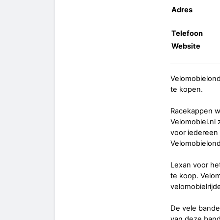
Adres
Telefoon
Website
Velomobielonde
te kopen.
Racekappen wa
Velomobiel.nl 
voor iedereen
Velomobielonde
Lexan voor het
te koop. Velom
velomobielrijd
De vele bande
van deze band