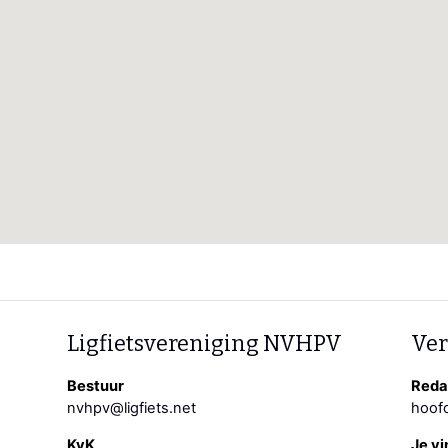
Ligfietsvereniging NVHPV
Ver
Bestuur
Redac
nvhpv@ligfiets.net
hoofd
KvK
Je vi