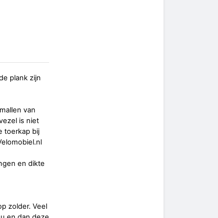
de plank zijn
 mallen van
ezel is niet
 toerkap bij
Velomobiel.nl
ingen en dikte
p zolder. Veel
nu en dan deze