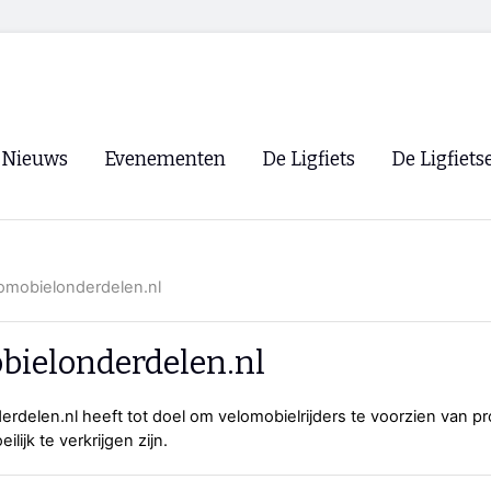
Nieuws
Evenementen
De Ligfiets
De Ligfiets
Voorpagina
Evenementen
Fietsen
Overzicht
Archief
Winkels
omobielonderdelen.nl
WK Ligfietsen 2026
Ligfietsvereningi
RSS
Lokale Fietsvere
bielonderdelen.nl
Paastreffen
rdelen.nl heeft tot doel om velomobielrijders te voorzien van p
CycleVision
EHPVA & EuSup
ilijk te verkrijgen zijn.
Oliebollentocht
Forum ligfietser