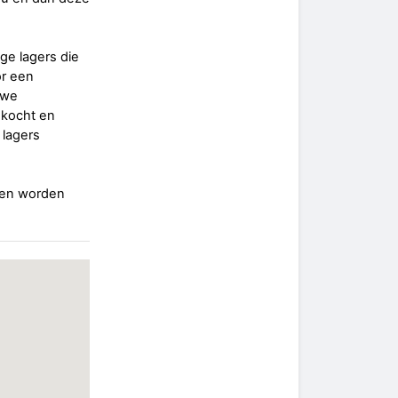
ge lagers die
or een
uwe
ekocht en
 lagers
tsen worden